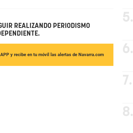
5
GUIR REALIZANDO PERIODISMO
DEPENDIENTE.
6
sAPP y recibe en tu móvil las alertas de Navarra.com
7.
8