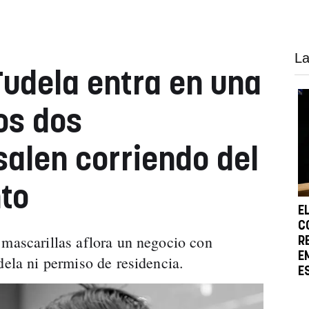
La
Tudela entra en una
os dos
salen corriendo del
to
E
C
 mascarillas aflora un negocio con
R
E
udela ni permiso de residencia.
E