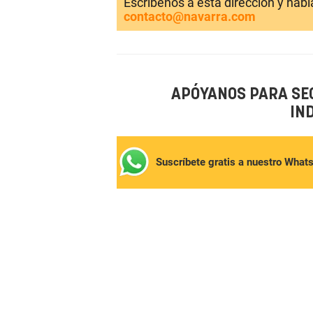
Escríbenos a esta dirección y hab
contacto@navarra.com
APÓYANOS PARA SE
IN
Suscríbete gratis a nuestro What