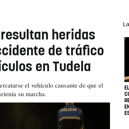
La
resultan heridas
cidente de tráfico
ículos en Tudela
ercatarse el vehículo causante de que el
E
detenía su marcha.
C
R
E
E