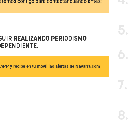
4
laremos contigo para contactar cuando antes:
5
GUIR REALIZANDO PERIODISMO
DEPENDIENTE.
6
sAPP y recibe en tu móvil las alertas de Navarra.com
7.
8