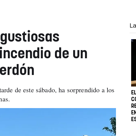
La
ngustiosas
incendio de un
Perdón
 tarde de este sábado, ha sorprendido a los
E
inas.
C
R
E
E