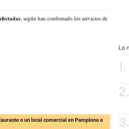
afectadas
, según han confirmado los servicios de
Lo 
1.
2
staurante o un local comercial en Pamplona o
3