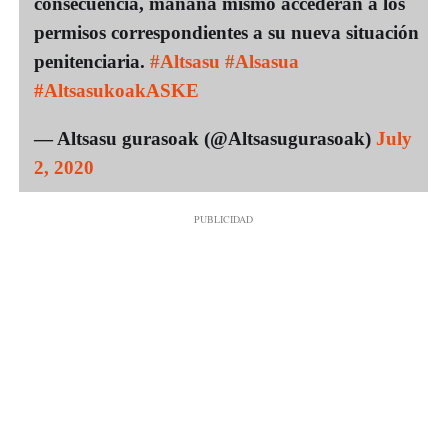
consecuencia, mañana mismo accederán a los
permisos correspondientes a su nueva situación
penitenciaria.
#Altsasu
#Alsasua
#AltsasukoakASKE
— Altsasu gurasoak (@Altsasugurasoak)
July
2, 2020