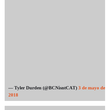
— Tyler Durden (@BCNisntCAT)
3 de mayo de
2018