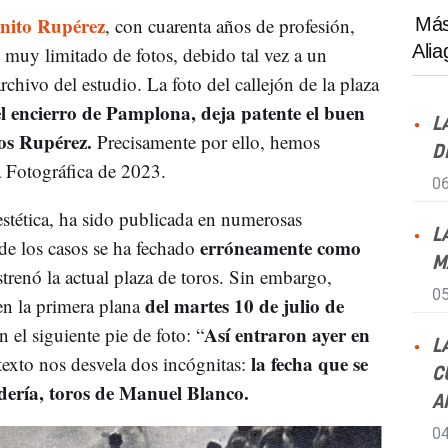
nito Rupérez
, con cuarenta años de profesión,
Más
Ali
muy limitado de fotos, debido tal vez a un
chivo del estudio. La foto del callejón de la plaza
el encierro de Pamplona, deja patente el buen
L
los Rupérez.
Precisamente por ello, hemos
D
a Fotográfica de 2023.
06
estética, ha sido publicada en numerosas
L
erróneamente como
 de los casos se ha fechado
M
strenó la actual plaza de toros. Sin embargo,
05
del martes 10 de julio de
en la primera plana
Así entraron ayer en
el siguiente pie de foto: “
L
la fecha que se
 texto nos desvela dos incógnitas:
C
adería, toros de Manuel Blanco.
A
04