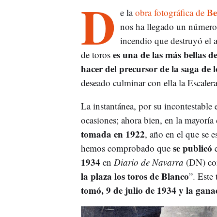
D
Be
e la
obra fotográfica de
nos ha llegado un número 
incendio que destruyó el ar
es una de las más bellas d
de toros
hacer del precursor de la saga de 
deseado culminar con ella la Escaler
La instantánea, por su incontestable 
ocasiones; ahora bien, en la mayoría
tomada en 1922
, año en el que se e
se publicó
hemos comprobado que
1934
en
Diario de Navarra
(DN) con 
la plaza los toros de Blanco
”. Este
tomó, 9 de julio de 1934 y la gan