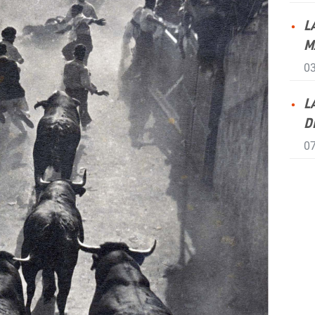
L
M
03
L
D
07