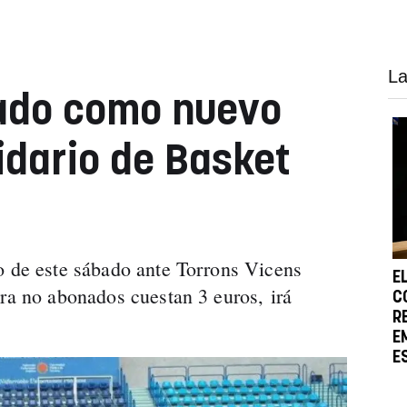
La
tado como nuevo
idario de Basket
o de este sábado ante Torrons Vicens
E
ara no abonados cuestan 3 euros, irá
C
R
E
E