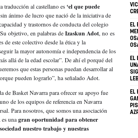
‘el que puede
VIC
traducción al castellano es
CR
 sin ánimo de lucro que nació de la iniciativa de
apacidad y trastornos de conducta del colegio
EL
Izaskun Adot
MEN
u objetivo, en palabras de
, no es
OS
s de este colectivo desde la ética y la
OS
nseguir la mayor autonomía e independencia de los
EL
s allá de la edad escolar”. De ahí el porqué del
UN
eremos que estas personas puedan desarrollar al
SI
orque pueden lograrlo”, ha señalado Adot.
LE
da de Basket Navarra para ofrecer su apoyo fue
EL
GA
uno de los equipos de referencia en Navarra
PI
ersal. Para nosotros, que somos una asociación
AZ
gran oportunidad para obtener
 es una
 sociedad nuestro trabajo y nuestras