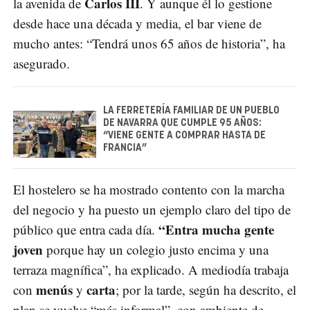
Carlos III
la avenida de
. Y aunque él lo gestione
desde hace una década y media, el bar viene de
mucho antes: “Tendrá unos 65 años de historia”, ha
asegurado.
LA FERRETERÍA FAMILIAR DE UN PUEBLO
DE NAVARRA QUE CUMPLE 95 AÑOS:
“VIENE GENTE A COMPRAR HASTA DE
FRANCIA”
El hostelero se ha mostrado contento con la marcha
del negocio y ha puesto un ejemplo claro del tipo de
“Entra mucha gente
público que entra cada día.
joven
porque hay un colegio justo encima y una
terraza magnífica”, ha explicado. A mediodía trabaja
menús
carta
con
y
; por la tarde, según ha descrito, el
plan se vuelve “más informal”, con ambiente de