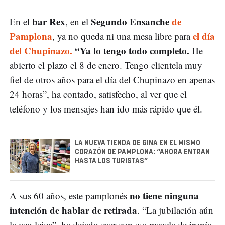
bar Rex
Segundo Ensanche
de
En el
, en el
Pamplona
el día
, ya no queda ni una mesa libre para
del Chupinazo.
“Ya lo tengo todo completo.
He
abierto el plazo el 8 de enero. Tengo clientela muy
fiel de otros años para el día del Chupinazo en apenas
24 horas”, ha contado, satisfecho, al ver que el
teléfono y los mensajes han ido más rápido que él.
LA NUEVA TIENDA DE GINA EN EL MISMO
CORAZÓN DE PAMPLONA: “AHORA ENTRAN
HASTA LOS TURISTAS”
no tiene ninguna
A sus 60 años, este pamplonés
intención de hablar de retirada
. “La jubilación aún
la veo lejos”, ha dejado caer con esa mezcla de ironía