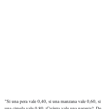
"Si una pera vale 0,40, si una manzana vale 0,60, si
una ciruela vale 0,80 ¿Cuánto vale una naranja?. De