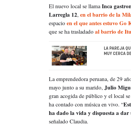
Inca gastro
El nuevo local se llama
Larregla 12
en el barrio de la Mi
,
en el que antes estuvo Go 
espacio
al barrio de I
que se ha trasladado
LA PAREJA QU
MUY CERCA DE
La emprendedora peruana, de 29 años
Julio Migu
mayo junto a su marido,
gran acogida de público y el local s
Es
ha contado con música en vivo. “
ha dado la vida y dispuesta a dar
señalado Claudia.