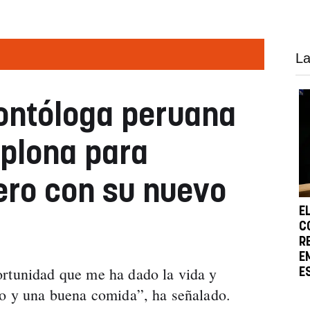
La
dontóloga peruana
plona para
ero con su nuevo
E
C
R
E
ortunidad que me ha dado la vida y
E
io y una buena comida”, ha señalado.