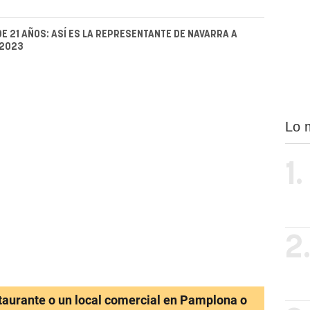
DE 21 AÑOS: ASÍ ES LA REPRESENTANTE DE NAVARRA A
 2023
Lo 
1.
2
staurante o un local comercial en Pamplona o