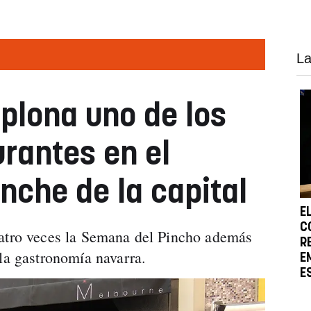
La
plona uno de los
urantes en el
che de la capital
E
C
uatro veces la Semana del Pincho además
R
 la gastronomía navarra.
E
E