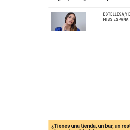
ESTELLESA Y 
MISS ESPAÑA
¿Tienes una tienda, un bar, un re