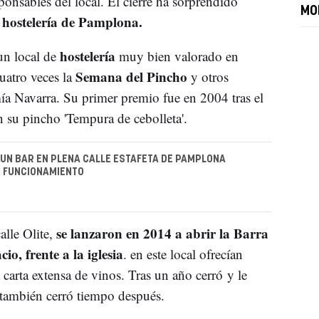
ponsables del local. El cierre ha sorprendido
MO
e hostelería de Pamplona.
hostelería
un local de
muy bien valorado en
Semana del Pincho
uatro veces la
y otros
ía Navarra. Su primer premio fue en 2004 tras el
n su pincho 'Tempura de cebolleta'.
UN BAR EN PLENA CALLE ESTAFETA DE PAMPLONA
N FUNCIONAMIENTO
se lanzaron en 2014 a abrir la Barra
alle Olite,
io, frente a la iglesia
. en este local ofrecían
carta extensa de vinos. Tras un año cerró y le
e también cerró tiempo después.