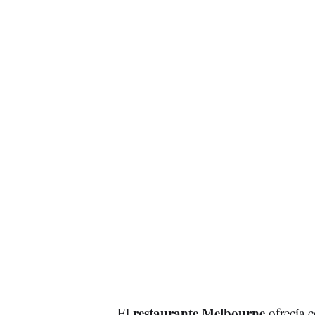
restaurante Melbourne
El
ofrecía 