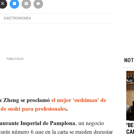
L
GASTRONOMÍA
NOT
u Zheng se proclamó
el mejor 'sushiman' de
e sushi para profesionales
.
aurante Imperial de Pamplona
, un negocio
'B
rispín número 6 que en la carta se pueden degustar
CA