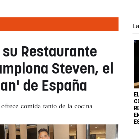
La
n su Restaurante
amplona Steven, el
an' de España
E
C
 ofrece comida tanto de la cocina
R
E
E