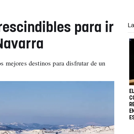
escindibles para ir
La
 Navarra
os mejores destinos para disfrutar de un
E
C
R
E
E