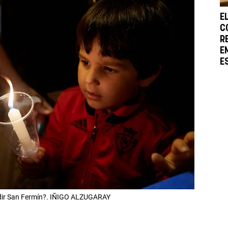
E
C
R
E
E
pedir San Fermín?. IÑIGO ALZUGARAY