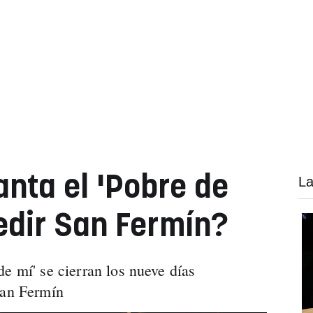
anta el 'Pobre de
La
edir San Fermín?
e mí' se cierran los nueve días
San Fermín