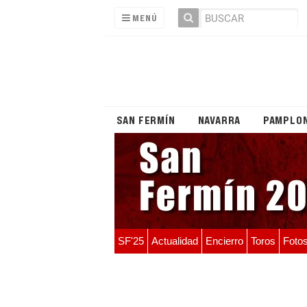
MENÚ
SAN FERMÍN
NAVARRA
PAMPLO
SF'25
Actualidad
Encierro
Toros
Foto