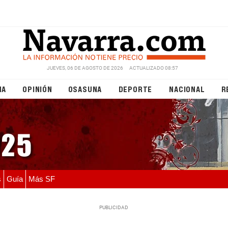
JUEVES, 06 DE AGOSTO DE 2026
ACTUALIZADO 08:57
NA
OPINIÓN
OSASUNA
DEPORTE
NACIONAL
R
s
Guía
Más SF