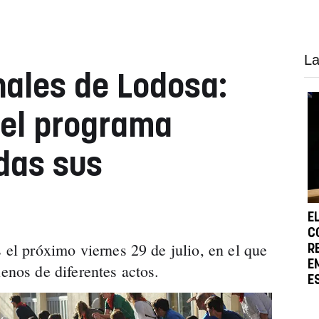
La
nales de Lodosa:
 el programa
das sus
E
C
s el próximo viernes 29 de julio, en el que
R
E
lenos de diferentes actos.
E