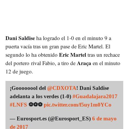
Dani Saldise
ha logrado el 1-0 en el minuto 9 a
puerta vacía tras un gran pase de Eric Martel. El
Eric Martel
segundo lo ha obtenido
tras un rechace
Araça
del portero rival Fabio, a tiro de
en el minuto
12 de juego.
¡Goooooool del
@CDXOTA
! Dani Saldise
adelanta a los verdes (1-0)
#Guadalajara2017
#LNFS
⚽️⚽️⚽️
pic.twitter.com/f5uy1m0YCo
— Eurosport.es (@Eurosport_ES)
6 de mayo
de 2017