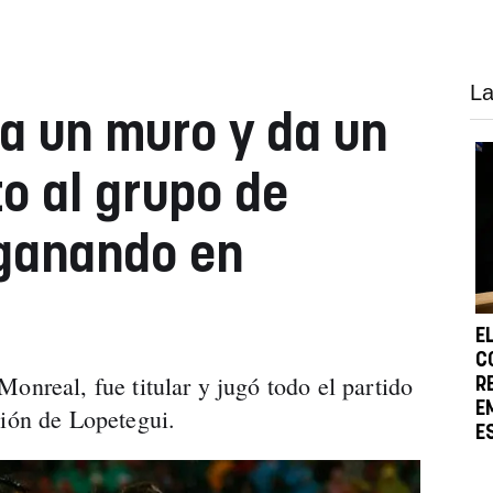
La
a un muro y da un
to al grupo de
 ganando en
E
C
onreal, fue titular y jugó todo el partido
R
E
ción de Lopetegui.
E