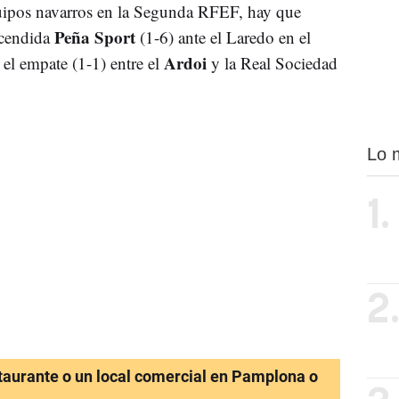
uipos navarros en la Segunda RFEF, hay que
Peña Sport
scendida
(1-6) ante el Laredo en el
Ardoi
el empate (1-1) entre el
y la Real Sociedad
Lo 
1.
2
staurante o un local comercial en Pamplona o