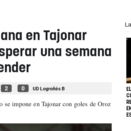
La
ana en Tajonar
esperar una semana
ender
2
0
UD Logroñés B
E
C
jo se impone en Tajonar con goles de Oroz
R
E
E