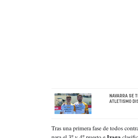
NAVARRA SE T
ATLETISMO D
Tras una primera fase de todos contra
Izaga
para el 3º y 4º puesto e
clasifi