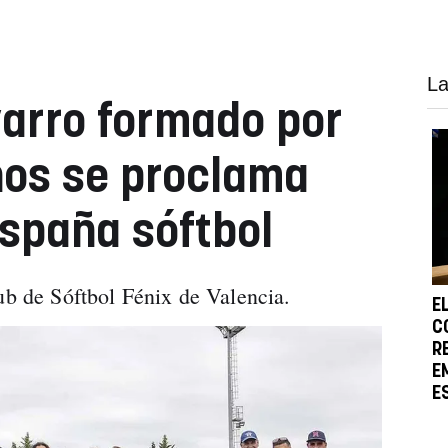
La
arro formado por
ños se proclama
spaña sóftbol
lub de Sóftbol Fénix de Valencia.
E
C
R
E
E