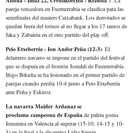
Altuna - Imaz 22, Urrutikoetxea - Rezusta 7
. La
pareja vencedora en Fuenterrabía se clasifica para las
semifinales del masters Caixabank. Los derrotados se
quedan fuera del torneo al no llegar a los 17 tantos de
Jaka y Zabaleta en el otro partido del play off.
Peio Etxeberría - Ion Ander Peña (12-3)
. El
delantero navarro se impone en el partido del festival
que se disputa en el frontón Jostaldi de Fuenterrabía.
Iñigo Bikuña se ha lesionado en el primer partido de
parejas cuando perdía 10-4 junto a Peio Etxeberría
ante Peña y Eskiroz.
La navarra Maider Ardanaz se
proclama campeona de España
de paleta goma
femenina en Valencia al superar (15-10, 14-15 y 10-
3) en la final a la alicantina Lidia Simón.