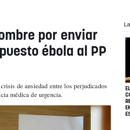
La
ombre por enviar
puesto ébola al PP
crisis de ansiedad entre los perjudicados
E
ncia médica de urgencia.
C
R
E
E