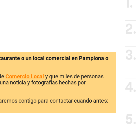
1.
2
3
staurante o un local comercial en Pamplona o
 de
Comercio Local
y que miles de personas
una noticia y fotografías hechas por
4
laremos contigo para contactar cuando antes:
5