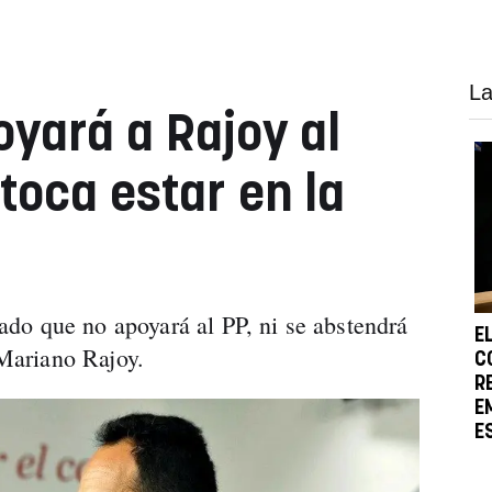
La
oyará a Rajoy al
toca estar en la
o que no apoyará al PP, ni se abstendrá
E
 Mariano Rajoy.
C
R
E
E