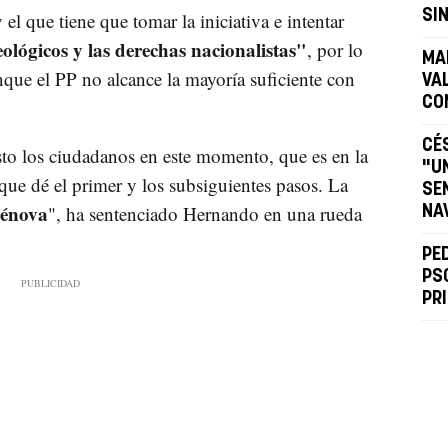
SI
l que tiene que tomar la iniciativa e intentar
eológicos y las derechas nacionalistas"
, por lo
MA
que el PP no alcance la mayoría suficiente con
VA
CO
CÉ
o los ciudadanos en este momento, que es en la
"U
que dé el primer y los subsiguientes pasos. La
SE
Génova
", ha sentenciado Hernando en una rueda
NA
PE
PS
PR