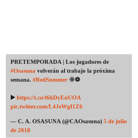
PRETEMPORADA | Los jugadores de
#Osasuna
volverán al trabajo la próxima
semana.
#RedSummer
🌞⚽️
▶️
https://t.co/t6hDyEnUOA
pic.twitter.com/L4JeWgI1Z6
— C. A. OSASUNA (@CAOsasuna)
5 de julio
de 2018