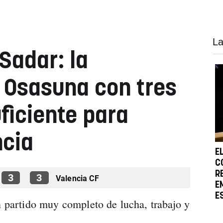
La
Sadar: la
 Osasuna con tres
ficiente para
ncia
E
C
R
3
3
Valencia CF
E
E
n partido muy completo de lucha, trabajo y