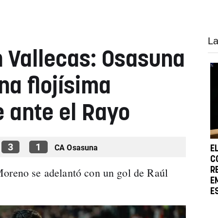
La
 Vallecas: Osasuna
na flojísima
 ante el Rayo
3
1
CA Osasuna
E
C
Moreno se adelantó con un gol de Raúl
R
E
E