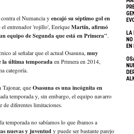
MA
PR
GEN
encajó su séptimo gol en
s contra el Numancia y
EV
Martín, afirmó
e el entrenador 'rojillo', Enrique
LA
"un equipo de Segunda que está en Primera"
.
NO
EN 
muy
cnico al señalar que el actual Osasuna,
OS
de la última temporada
en Primera en 2014,
NU
a categoría.
DE
AL
Osasuna es una incógnita en
n Tajonar, que
asada temporada y, sin embargo, el equipo navarro
r de diferentes limitaciones.
da temporada no sabíamos lo que íbamos a
as nuevas y juventud
y puede ser bastante parejo