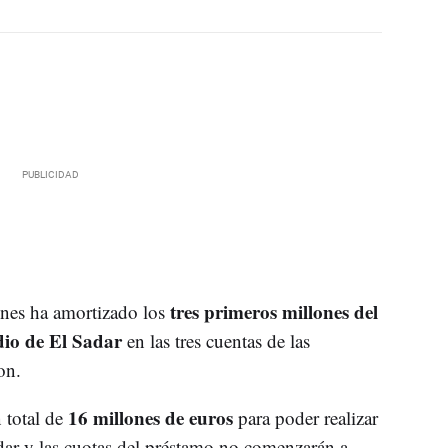
tres primeros millones del
nes ha amortizado los
dio de El Sadar
en las tres cuentas de las
on.
16 millones de euros
n total de
para poder realizar
dar y las cuotas del préstamo no comenzarán a