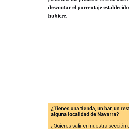
descontar el porcentaje establecido
hubiere
.
¿Tienes una tienda, un bar, un re
alguna localidad de Navarra?
¿Quieres salir en nuestra sección