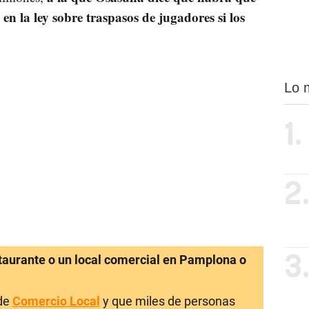
 en la ley sobre traspasos de jugadores si los
Lo 
1.
2
staurante o un local comercial en Pamplona o
3
 de
Comercio Local
y que miles de personas