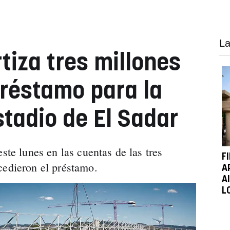
La
iza tres millones
préstamo para la
stadio de El Sadar
ste lunes en las cuentas de las tres
F
cedieron el préstamo.
A
A
L