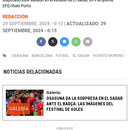
disputado este sábado en el estadio de El Sadar, en Pamplona.
EFE/Iñaki Porto
REDACCIÓN
29 SEPTIEMBRE, 2024 - 0:12
| ACTUALIZADO: 29
SEPTIEMBRE, 2024 - 0:13
OSASUNA
BARCELONA
FUTBOL
EL SADAR
VICENTE MORENO
NOTICIAS RELACIONADAS
Galería:
OSASUNA DA LA SORPRESA EN EL SADAR
ANTE EL BARÇA: LAS IMÁGENES DEL
GALERÍA
FESTIVAL DE GOLES