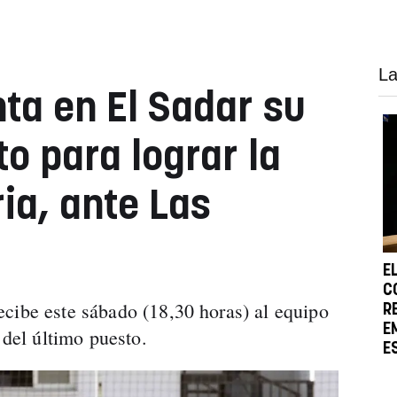
La
ta en El Sadar su
o para lograr la
ia, ante Las
E
C
cibe este sábado (18,30 horas) al equipo
R
E
 del último puesto.
E