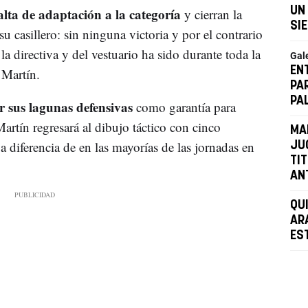
alta de adaptación a la categoría
UN
y cierran la
SI
u casillero: sin ninguna victoria y por el contrario
a directiva y del vestuario ha sido durante toda la
Gal
EN
 Martín.
PA
PA
r sus lagunas defensivas
como garantía para
 Martín regresará al dibujo táctico con cinco
MA
 diferencia de en las mayorías de las jornadas en
JU
TI
AN
QU
AR
ES