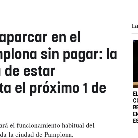
La
 aparcar en el
plona sin pagar: la
 de estar
ta el próximo 1 de
E
C
R
E
E
ará el funcionamiento habitual del
oda la ciudad de Pamplona.