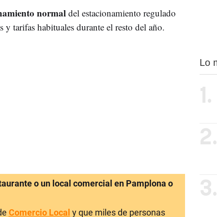
namiento normal
del estacionamiento regulado
s y tarifas habituales durante el resto del año.
Lo 
1.
2
staurante o un local comercial en Pamplona o
3
 de
Comercio Local
y que miles de personas