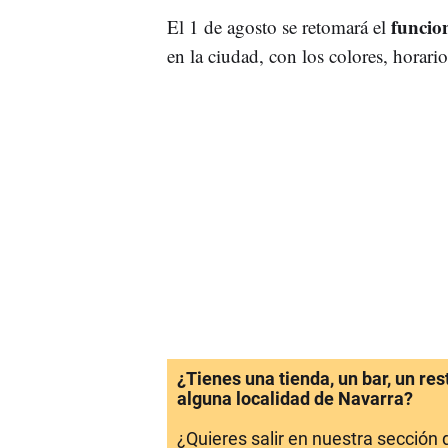
funcio
El 1 de agosto se retomará el
en la ciudad, con los colores, horario
¿Tienes una tienda, un bar, un re
alguna localidad de Navarra?
¿Quieres salir en nuestra sección