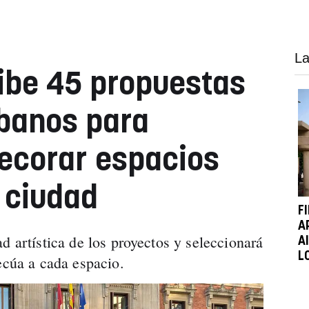
La
ibe 45 propuestas
rbanos para
decorar espacios
a ciudad
F
A
d artística de los proyectos y seleccionará
A
L
ecúa a cada espacio.