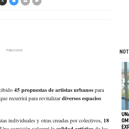
NOT
45 propuestas de artistas urbanos
cibido
para
diversos espacios
que recurrirá para revitalizar
UN
18
stas individuales y otras creadas por colectivos,
OM
calidad artística
EX
 Una comisión valorará la
de los