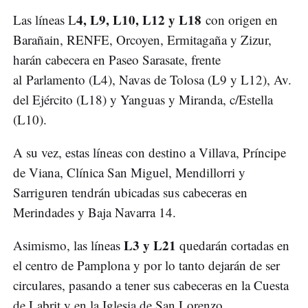
4, L9, L10, L12 y L18
Las líneas L
con origen en
Barañain, RENFE, Orcoyen, Ermitagaña y Zizur,
harán cabecera en Paseo Sarasate, frente
al Parlamento (L4), Navas de Tolosa (L9 y L12), Av.
del Ejército (L18) y Yanguas y Miranda, c/Estella
(L10).
A su vez, estas líneas con destino a Villava, Príncipe
de Viana, Clínica San Miguel, Mendillorri y
Sarriguren tendrán ubicadas sus cabeceras en
Merindades y Baja Navarra 14.
L3 y L21
Asimismo, las líneas
quedarán cortadas en
el centro de Pamplona y por lo tanto dejarán de ser
circulares, pasando a tener sus cabeceras en la Cuesta
de Labrit y en la Iglesia de San Lorenzo.