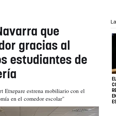
La
 Navarra que
or gracias al
os estudiantes de
ería
E
C
t Etxepare estrena mobiliario con el
R
E
mía en el comedor escolar"
E