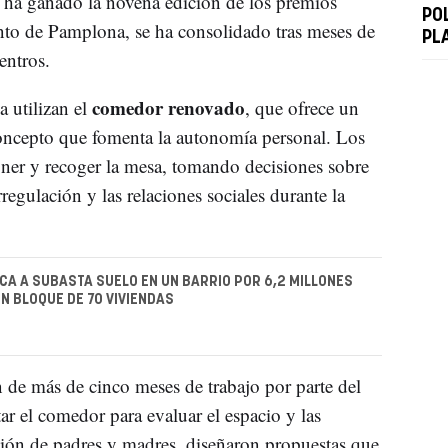
ue ha ganado la novena edición de los premios
PO
to de Pamplona, se ha consolidado tras meses de
PL
entros.
comedor renovado
a utilizan el
, que ofrece un
oncepto que fomenta la autonomía personal. Los
oner y recoger la mesa, tomando decisiones sobre
egulación y las relaciones sociales durante la
A A SUBASTA SUELO EN UN BARRIO POR 6,2 MILLONES
N BLOQUE DE 70 VIVIENDAS
 de más de cinco meses de trabajo por parte del
r el comedor para evaluar el espacio y las
ción de padres y madres, diseñaron propuestas que