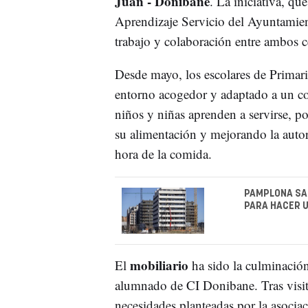
Juan - Donibane
. La iniciativa, q
Aprendizaje Servicio del Ayuntamien
trabajo y colaboración entre ambos c
Desde mayo, los escolares de Primari
entorno acogedor y adaptado a un c
niños y niñas aprenden a servirse, p
su alimentación y mejorando la autorr
hora de la comida.
PAMPLONA SAC
PARA HACER U
mobiliario
El
ha sido la culminación
alumnado de CI Donibane. Tras visita
necesidades planteadas por la asocia