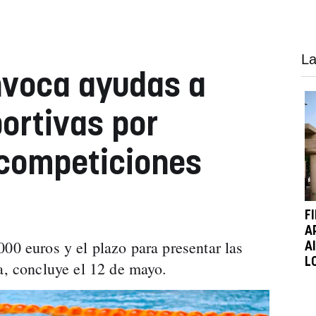
La
voca ayudas a
ortivas por
 competiciones
F
A
00 euros y el plazo para presentar las
A
L
ca, concluye el 12 de mayo.