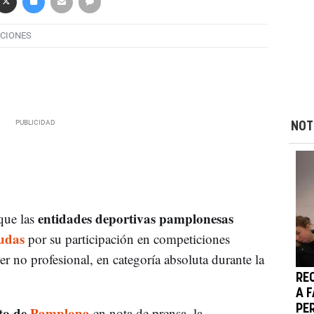
CIONES
NOT
entidades deportivas pamplonesas
 que las
udas
por su participación en competiciones
cter no profesional, en categoría absoluta durante la
RE
A 
PE
to de
Pamplona
en nota de prensa, la