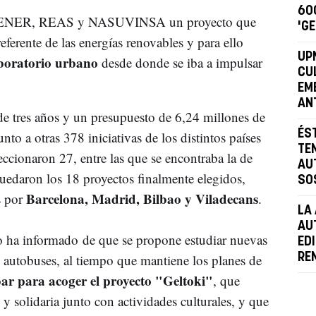
60
on CENER, REAS y NASUVINSA un proyecto que
'GE
referente de las energías renovables y para ello
UP
boratorio urbano
desde donde se iba a impulsar
CU
EM
AN
de tres años y un presupuesto de 6,24 millones de
ÉS
unto a otras 378 iniciativas de los distintos países
TE
ccionaron 27, entre las que se encontraba la de
AU
edaron los 18 proyectos finalmente elegidos,
SO
Barcelona, Madrid, Bilbao y Viladecans
s por
.
LA
AU
to ha informado de que se propone estudiar nuevas
EDI
de autobuses, al tiempo que mantiene los planes de
RE
bar para acoger el proyecto "Geltoki"
, que
y solidaria junto con actividades culturales, y que