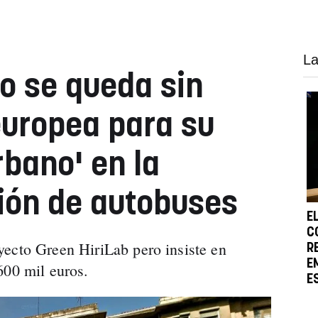
La
to se queda sin
europea para su
rbano' en la
ión de autobuses
E
C
ecto Green HiriLab pero insiste en
R
E
600 mil euros.
E