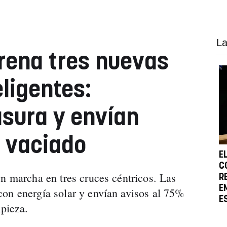
La
rena tres nuevas
ligentes:
sura y envían
l vaciado
E
C
en marcha en tres cruces céntricos. Las
R
E
on energía solar y envían avisos al 75%
E
mpieza.