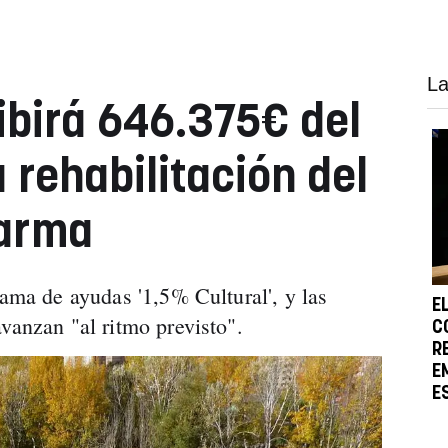
La
birá 646.375€ del
 rehabilitación del
Parma
rama de ayudas '1,5% Cultural', y las
E
vanzan "al ritmo previsto".
C
R
E
E