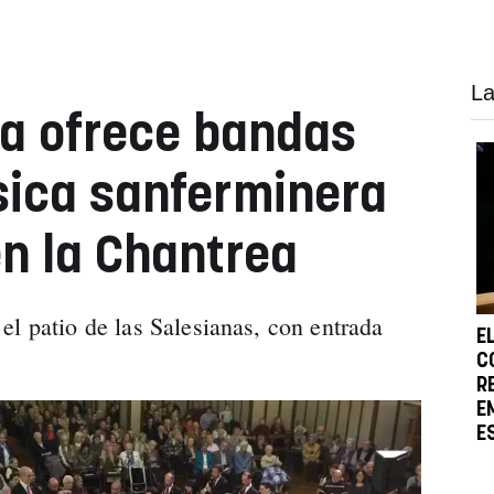
La
a ofrece bandas
sica sanferminera
en la Chantrea
el patio de las Salesianas, con entrada
E
C
R
E
E