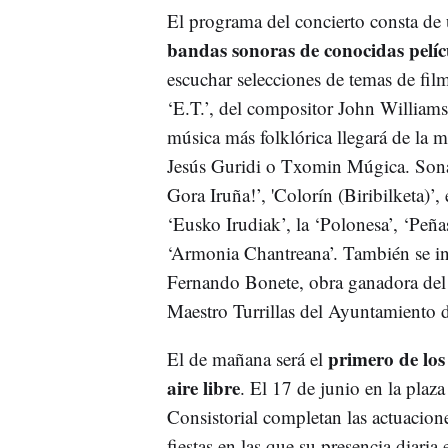
El programa del concierto consta de
bandas sonoras de conocidas pelíc
escuchar selecciones de temas de fil
‘E.T.’, del compositor John Williams,
música más folklórica llegará de la 
Jesús Guridi o Txomin Múgica. Sona
Gora Iruña!’, 'Colorín (Biribilketa)’, 
‘Eusko Irudiak’, la ‘Polonesa’, ‘Peñ
‘Armonia Chantreana’. También se int
Fernando Bonete, obra ganadora del
Maestro Turrillas del Ayuntamiento
primero de los 
El de mañana será el
aire libre
. El 17 de junio en la plaza
Consistorial completan las actuacion
fiestas en las que su presencia diari