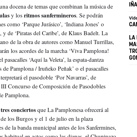
IÑ
 una docena de temas que combinan la música de
ulas
ritmos sanfermineros
y los
. Se podrán
Víd
mes como ‘Parque Jurásico’, ‘Indiana Jones’ o
CA
 y de ‘Piratas del Caribe’, de Klaus Badelt. La
LA
mano de la obra de autores como Manuel Turrillas,
MA
rán los acordes de la marcha ‘Viva Pamplona!
TR
GO
el pasacalles ‘Aquí la Veleta’, la espata-dantza
as de Pamplona / Iruñeko Peñak’ o el pasacalles
erpretará el pasodoble ‘Por Navarras’, de
 III Concurso de Composición de Pasodobles
 de Pamplona.
tres conciertos
que La Pamplonesa ofrecerá al
 de los Burgos y el 1 de julio en la plaza
es de la banda municipal antes de los Sanfermines,
a es habitual en actos como las dianas, el Chupinazo