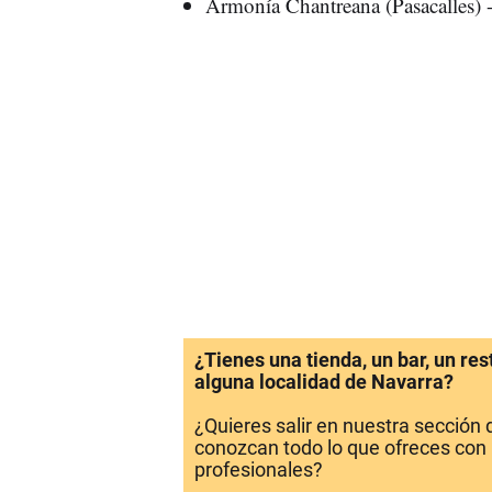
Armonía Chantreana (Pasacalles) -
¿Tienes una tienda, un bar, un re
alguna localidad de Navarra?
¿Quieres salir en nuestra sección
conozcan todo lo que ofreces con 
profesionales?