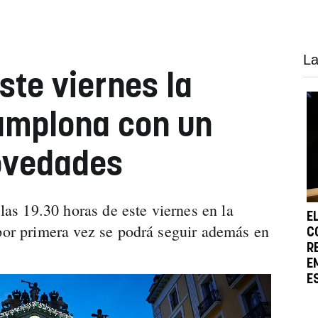
La
ste viernes la
amplona con un
ovedades
 las 19.30 horas de este viernes en la
E
 por primera vez se podrá seguir además en
C
R
E
E