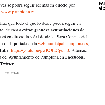
PA
 vez se podrá seguir además en directo por
VÍ
l www.pamplona.es
.
litar que todo el que lo desee pueda seguir en
evitar grandes acumulaciones de
que, de cara a
cerá en directo la señal desde la Plaza Consistorial
desde la portada de la
web municipal pamplona.es
,
tube
:
https://youtu.be/pwKOIuCguH0
. Además,
Facebook
iles del Ayuntamiento de Pamplona en
,
Twitter
y
.