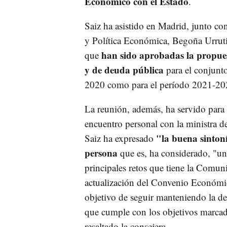
Económico con el Estado
.
Saiz ha asistido en Madrid, junto co
y Política Económica, Begoña Urrutia,
han sido aprobadas la propues
que
y de deuda pública
para el conjunt
2020 como para el período 2021-202
La reunión, además, ha servido para
encuentro personal con la ministra d
"la buena sintoní
Saiz ha expresado
persona
que es, ha considerado, "un
principales retos que tiene la Comuni
actualización del Convenio Económic
objetivo de seguir manteniendo la def
que cumple con los objetivos marcad
resaltado la consejera.