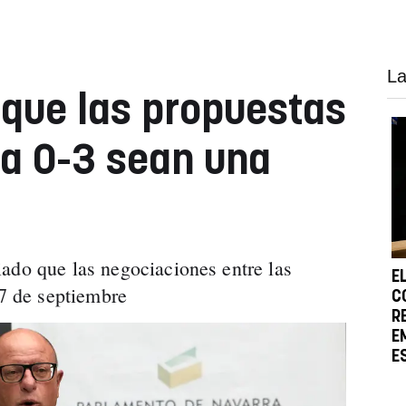
La
que las propuestas
ma 0-3 sean una
ado que las negociaciones entre las
E
l 7 de septiembre
C
R
E
E