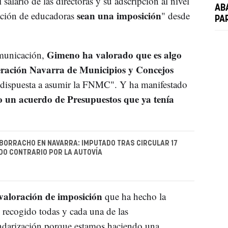
salario de las directoras y su adscripción al nivel
AB
sean una imposición
ación de educadoras
" desde
PA
Gimeno ha valorado que es algo
omunicación,
eración Navarra de Municipios y Concejos
á dispuesta a asumir la FNMC". Y ha manifestado
o un acuerdo de Presupuestos que ya tenía
BORRACHO EN NAVARRA: IMPUTADO TRAS CIRCULAR 17
DO CONTRARIO POR LA AUTOVÍA
valoración de imposición
que ha hecho la
 recogido todas y cada una de las
endarización porque estamos haciendo una