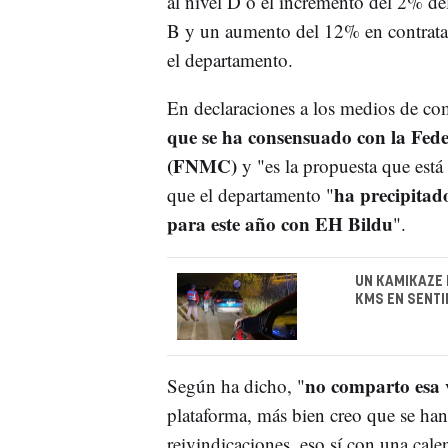
al nivel D o el incremento del 2% del 
B y un aumento del 12% en contrat
el departamento.
En declaraciones a los medios de c
que se ha consensuado con la Fed
(FNMC)
y "es la propuesta que est
ha precipitad
que el departamento "
para este año con EH Bildu
".
UN KAMIKAZE 
KMS EN SENTI
no comparto esa 
Según ha dicho, "
plataforma, más bien creo que se han
reivindicaciones, eso sí con una cal