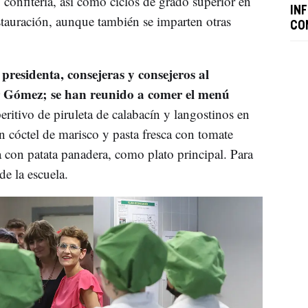
y confitería, así como ciclos de grado superior en
IN
estauración, aunque también se imparten otras
CO
presidenta, consejeras y consejeros al
ar Gómez; se han reunido a comer el menú
eritivo de piruleta de calabacín y langostinos en
en cóctel de marisco y pasta fresca con tomate
a con patata panadera, como plato principal. Para
de la escuela.