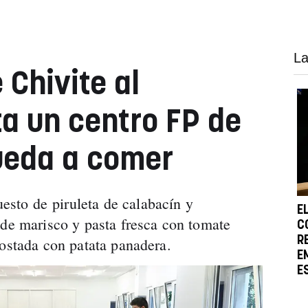
La
 Chivite al
ta un centro FP de
ueda a comer
to de piruleta de calabacín y
E
 de marisco y pasta fresca con tomate
C
R
gostada con patata panadera.
E
E