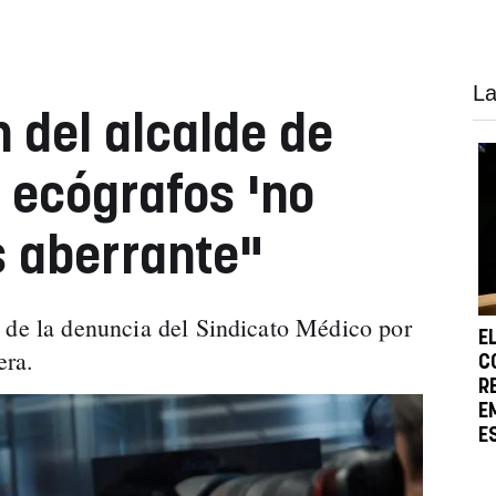
La
 del alcalde de
s ecógrafos 'no
s aberrante"
 de la denuncia del Sindicato Médico por
E
era.
C
R
E
E