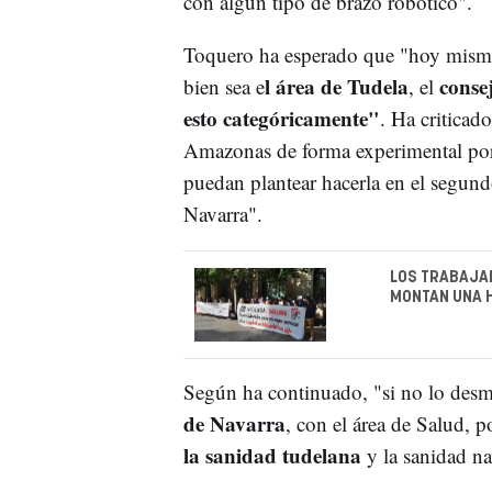
con algún tipo de brazo robótico".
Toquero ha esperado que "hoy mism
l área de Tudela
conse
bien sea e
, el
esto categóricamente"
. Ha criticad
Amazonas de forma experimental por
puedan plantear hacerla en el segund
Navarra".
LOS TRABAJAD
MONTAN UNA H
Según ha continuado, "si no lo des
de Navarra
, con el área de Salud,
la sanidad tudelana
y la sanidad na