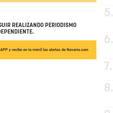
5
GUIR REALIZANDO PERIODISMO
DEPENDIENTE.
6
sAPP y recibe en tu móvil las alertas de Navarra.com
7.
8