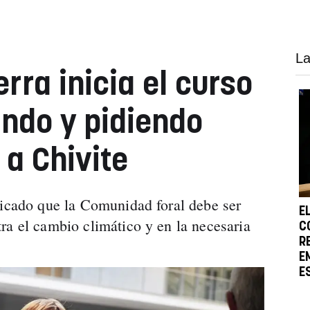
La
rra inicia el curso
ando y pidiendo
a Chivite
dicado que la Comunidad foral debe ser
E
ra el cambio climático y en la necesaria
C
R
E
E