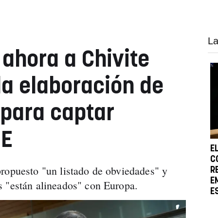
La
 ahora a Chivite
la elaboración de
 para captar
UE
E
C
ropuesto "un listado de obviedades" y
R
E
s "están alineados" con Europa.
E