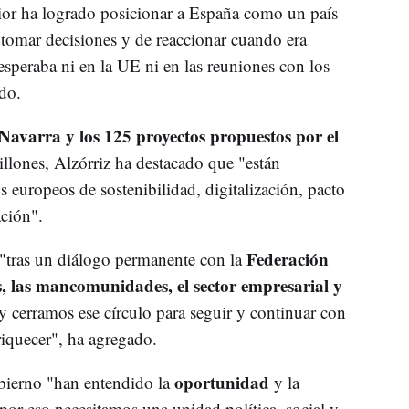
erior ha logrado posicionar a España como un país
e tomar decisiones y de reaccionar cuando era
 esperaba ni en la UE ni en las reuniones con los
do.
Navarra y los 125 proyectos propuestos por el
lones, Alzórriz ha destacado que "están
s europeos de sostenibilidad, digitalización, pacto
ación".
Federación
"tras un diálogo permanente con la
 las mancomunidades, el sector empresarial y
y cerramos ese círculo para seguir y continuar con
iquecer", ha agregado.
oportunidad
bierno "han entendido la
y la
por eso necesitamos una unidad política, social y