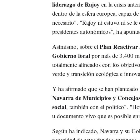
liderazgo de Rajoy
en la crisis ant
dentro de la esfera europea, capaz d
necesario". "Rajoy ni estuvo ni se le
presidentes autonómicos", ha apunta
Plan Reactivar 
Asimismo, sobre el
Gobierno foral
por más de 3.400 mil
totalmente alineados con los objetivo
verde y transición ecológica e innov
Y ha afirmado que se han planteado 
Navarra de Municipios y Concejos,
social
, también con el político". "Ho
u documento vivo que es posible enr
Según ha indicado, Navarra y su Go
necesidad de estos fondos europeos, 