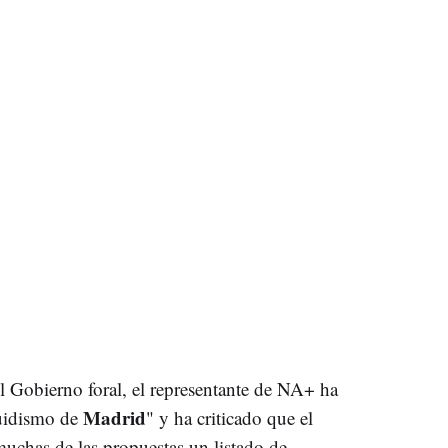
l Gobierno foral, el representante de NA+ ha
Madrid
uidismo de
" y ha criticado que el
 muchas de las propuestas un listado de