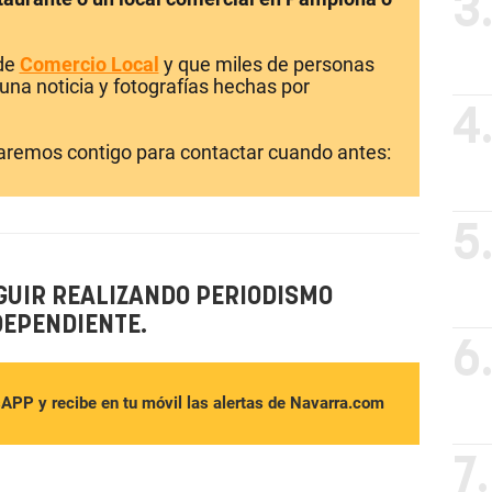
3
 de
Comercio Local
y que miles de personas
una noticia y fotografías hechas por
4
laremos contigo para contactar cuando antes:
5
GUIR REALIZANDO PERIODISMO
DEPENDIENTE.
6
sAPP y recibe en tu móvil las alertas de Navarra.com
7.