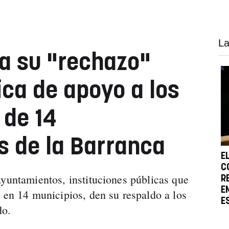
La
a su "rechazo"
ica de apoyo a los
 de 14
 de la Barranca
E
C
ayuntamientos, instituciones públicas que
R
E
s en 14 municipios, den su respaldo a los
E
do.