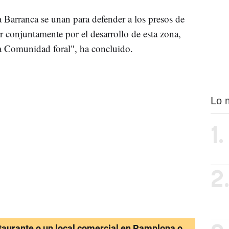
a Barranca se unan para defender a los presos de
ar conjuntamente por el desarrollo de esta zona,
a Comunidad foral", ha concluido.
Lo 
1.
2
staurante o un local comercial en Pamplona o