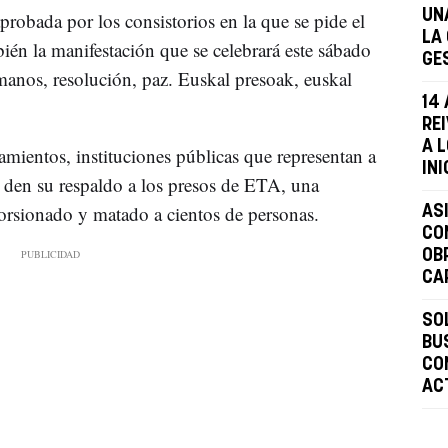
UN
obada por los consistorios en la que se pide el
LA
ién la manifestación que se celebrará este sábado
GE
anos, resolución, paz. Euskal presoak, euskal
14
RE
A 
amientos, instituciones públicas que representan a
INI
, den su respaldo a los presos de ETA, una
orsionado y matado a cientos de personas.
AS
CO
OB
CA
SO
BU
CO
AC