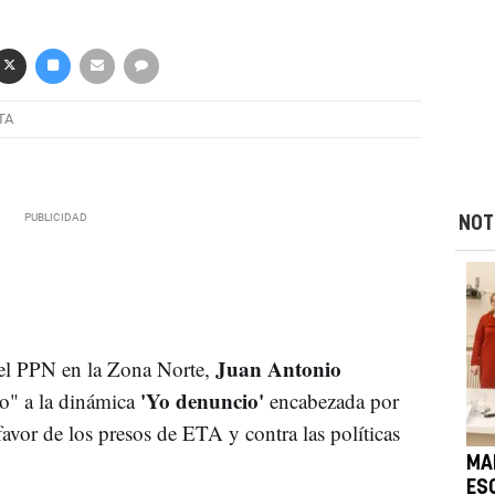
TA
NOT
Juan Antonio
del PPN en la Zona Norte,
'Yo denuncio'
zo" a la dinámica
encabezada por
avor de los presos de ETA y contra las políticas
MA
ES