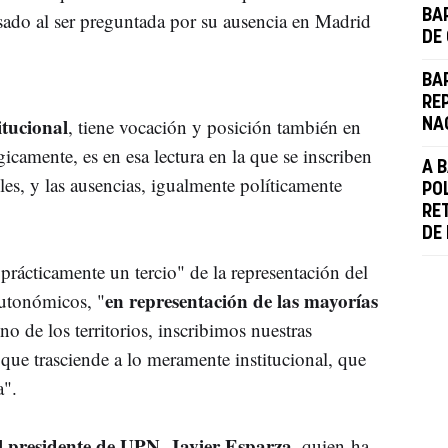
BAR
sado al ser preguntada por su ausencia en Madrid
DE
BA
RE
itucional
, tiene vocación y posición también en
NA
camente, es en esa lectura en la que se inscriben
A 
bles, y las ausencias, igualmente políticamente
PO
RE
DE
prácticamente un tercio" de la representación del
en representación de las mayorías
autonómicos, "
o de los territorios, inscribimos nuestras
 que trasciende a lo meramente institucional, que
a".
 presidente de UPN, Javier Esparza,
quien ha