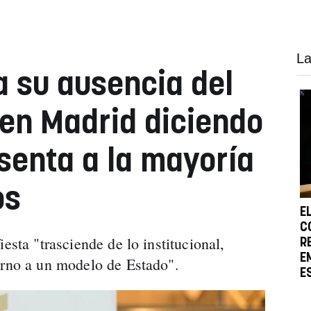
La
 su ausencia del
 en Madrid diciendo
esenta a la mayoría
os
E
C
esta "trasciende de lo institucional,
R
E
orno a un modelo de Estado".
E