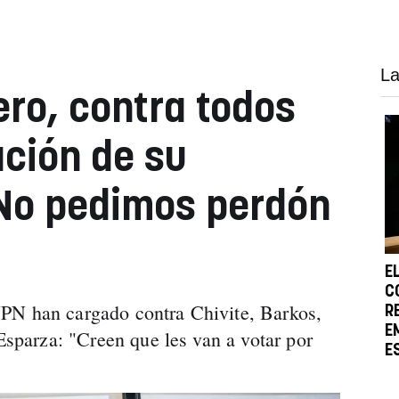
La
ro, contra todos
ación de su
"No pedimos perdón
E
C
PN han cargado contra Chivite, Barkos,
R
E
 Esparza: "Creen que les van a votar por
E