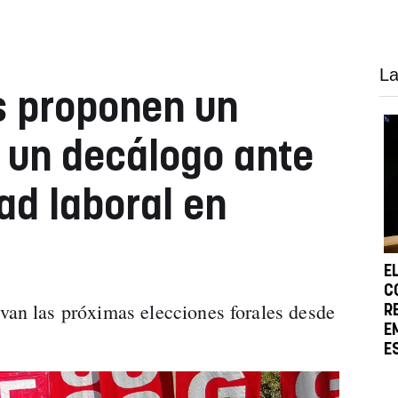
La
s proponen un
y un decálogo ante
dad laboral en
E
C
 las próximas elecciones forales desde
R
E
E