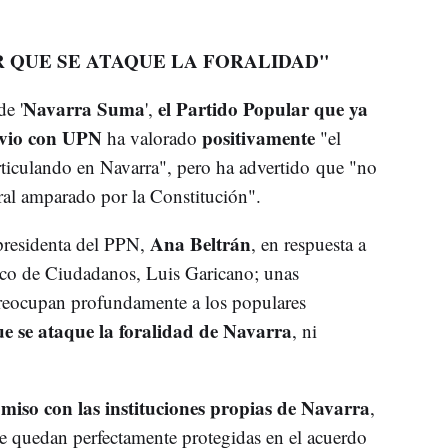
R QUE SE ATAQUE LA FORALIDAD"
Navarra Suma
el Partido Popular que ya
de '
',
evio con UPN
positivamente
ha valorado
"el
articulando en Navarra", pero ha advertido que "no
ral amparado por la Constitución".
Ana Beltrán
 presidenta del PPN,
, en respuesta a
ico de Ciudadanos, Luis Garicano; unas
preocupan profundamente a los populares
e se ataque la foralidad de Navarra
, ni
iso con las instituciones propias de Navarra
,
 quedan perfectamente protegidas en el acuerdo