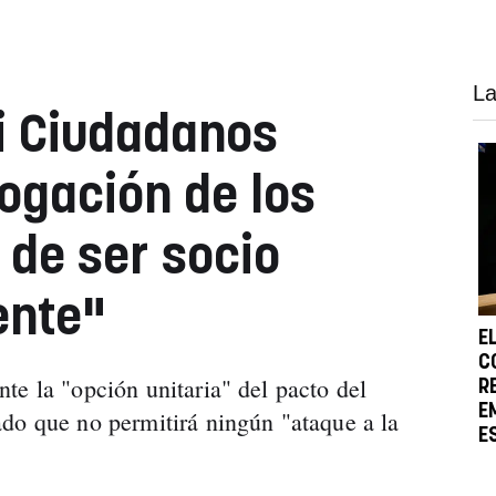
La
i Ciudadanos
rogación de los
 de ser socio
ente"
E
C
te la "opción unitaria" del pacto del
R
E
do que no permitirá ningún "ataque a la
E